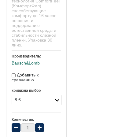
технология ComfortFeel
(КомфортФил)
способствующие
комфорту до 16 часов
ношения и
поддержанию
естественной среды и
стабильности слёзной
плёнки. Упаковка 30
линз.
Производитель:
Bausch&Lomb
Добавить к
сравнению
кривизна выбор
8.6
Количество:
−
+