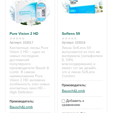
Pure Vision 2 HD
Soflens 59
Артикул:
103017
Артикул:
103016
Контактные линзы Pure
Линза SofLens 59
Vision 2 HD – одно из
выпускается из того же
самых последних
материала (хилафилкон
достижений
Б, 59%
популярного
влагосодержание) и
производителя Baush &
имеет тот же дизайн,
Lomb. В самом
что и линза SofLens
наименовании Pure
Comfort.
Vision 2 HD заложена
особенность этих новых
Производитель:
контактных линз HD –
Bausch&Lomb
High Definition
Добавить к
Производитель:
сравнению
Bausch&Lomb