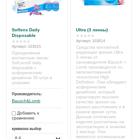
Soflens Daily
Ultra (3 линзы)
Disposable
Артикул:
103014
Артикул:
103015
Средства контактной
коррекции зрения Ultra
Однодневные
3 линзы от
контактные линзы
производителя Bausch +
SofLens® daily
Lomb производятся по
disposable с
запатентованной
асферическим
технологии High
дизайном 30 штук в
Definition. Они обладают
упаковке
асферическим
дизайном, который
Производитель:
гарантирует высокое
Bausch&Lomb
качество зрения на
разных расстояниях и в
разное время суток.
Добавить к
Данные оптические
сравнению
изделия рассчитаны на
эксплуатацию в течение
кривизна выбор
1 месяца. Они
являются оптимальным
8.6